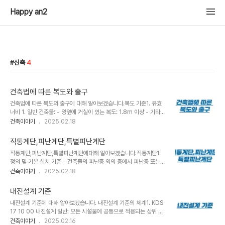
Happy an2
신축
4
건축법에 따른 복도와 출구
건축법에 따른 복도와 출구에 대해 알아보겠습니다.복도 기준1. 유효
너비 1. 일반 건축물: - 양옆에 거실이 있는 복도: 1.8m 이상 - 기타
복도: 1.2m 이상2. 학교: 유치원, 초등학교, 중학교, 고등학교: 양옆
건축이야기
2025.02.18
에 거실이 있는 복도: 2.4m 이상 기타 복도: 1.8m 이상3. 특수 시설:
- 문화 및 집회시설, 종교시설, 노유자시설 등: 해당 층 용도 바닥면적
직통계단,피난계단,특별피난계단
합계 500㎡ 미만: 1.5m 이상 해당 층 용도 바닥면적 합계 500
직통계단,피난계단,특별피난계단에대해 알아보겠습니다.직통계단1.
㎡ 이상 1,000㎡ 미만: 1.8m 이상 해당 층 용도 바닥면적 합계
정의 및 기본 설치 기준 - 건축물의 피난층 외의 층에서 피난층 또는
1,000㎡ 이상: 2.4m 이상 2.설치 의무- 연면적 200㎡ 초과 건축
지상으로 바로 통하는 계단입니다. - 보행거리는 원칙적으로 30m
건축이야기
2025.02.18
물3.공연장 특별 규정1. 바닥면적 300㎡ 이상 개별 관람석: - 양쪽
이하여야 합니다. 2. 예외적 보행거리 기준- 내화구조 또는 불연재료
및 뒤쪽에 각각 복도 설치2.바닥면적 300㎡ 미..
건물: 50m 이하 (16층 이상 공동주택, 오피스텔의 경우 40m)- 자
내진설계 기준
동화생산시설로 자동식 소화설비 설치 시: 75m 이하- 반도체 및 디
내진설계 기준에 대해 알아보겠습니다. 내진설계 기준의 체계1. KDS
스플레이 패널 제조 공장: 100m- 무인화공장: 75m2개소 이상 설
17 10 00 내진설계 일반: 모든 시설물에 공통으로 적용되는 상위 개
치 기준1. 바닥면적 200㎡ 이상: - 문화 및 집회시설 (전시장 및 동
념의 내진설계 기준 2. 시설물별 내진설계 기준: 각 시설물의 특성을
건축이야기
2025.02.16
식물원 제외) - 종교시설 - 위락시설 중 주점영업 또는 장례식장 2. 3