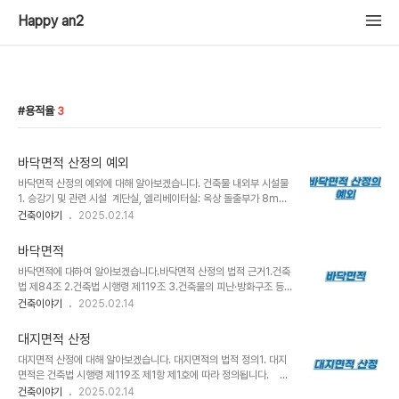
Happy an2
용적율
3
바닥면적 산정의 예외
바닥면적 산정의 예외에 대해 알아보겠습니다. 건축물 내외부 시설물
1. 승강기 및 관련 시설 계단실, 엘리베이터실: 옥상 돌출부가 8m
를 초과하거나, 수평투영면적이 해당 건축물 건축면적의 1/8을 초과
건축이야기
2025.02.14
하는 경우에만 바닥면적에 산입합니다.냉각탑, 공조실 외: 옥상에 설치
된 이러한 설비는 일반적으로 바닥면적에서 제외됩니다.2. 설비 관련
바닥면적
구조물 굴뚝, 더스트 슈트, 설비 덕트 등 옥상, 옥외, 지하에 설치된 물
바닥면적에 대하여 알아보겠습니다.바닥면적 산정의 법적 근거1.건축
탱크, 기름탱크, 냉각탑, 정화조, 도시가스 정압기 등 3. 물류 시설 건
법 제84조 2.건축법 시행령 제119조 3.건축물의 피난·방화구조 등의
축물 간 화물 이동용 컨베이어 벨트 설치 구조물 특정 용도 시설1. 공
기준에 관한 규칙 제3조 바닥면적 산정 방법의 세부 기준 1. 중심선
건축이야기
2025.02.14
동주택 지상층 시설 기계실, 전기실, 어린이놀이터, 조경시설(파고라
기준 산정 벽체 두께가 다른 경우: 두꺼운 벽체의 중심선을 기준으로
등), 생활폐기물 보관함 아파트, 연립주택, 다세대주택, 기숙사에만 해
산정합니다. 기둥이 돌출된 경우: 기둥의 중심선이 아닌 벽체의 중심선
당 주민공동시설: ..
대지면적 산정
을 기준으로 합니다. 외벽의 중심선이 대지경계선을 넘는 경우: 대지경
대지면적 산정에 대해 알아보겠습니다. 대지면적의 법적 정의1. 대지
계선을 기준으로 산정합니다. 2. 층고에 따른 산정일반적으로 층
면적은 건축법 시행령 제119조 제1항 제1호에 따라 정의됩니다. 이
고 1.5m 이상인 부분을 바닥면적에 산입 합니다. 경사지붕의 경우: 천
는 "대지의 수평투영면적"으로, 건축물을 건축할 수 있는 일단의 토지
건축이야기
2025.02.14
장높이 1.8m 이상인 부분만 바닥면적에 포함합니다. 다락의 경우: 층